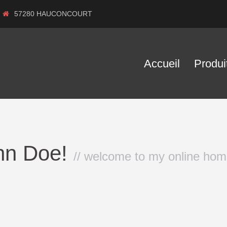
57280 HAUCONCOURT
Accueil
Produi
ohn Doe!
// welcome to my online ho