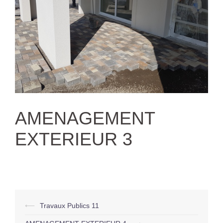
AMENAGEMENT
EXTERIEUR 3
Navigation
⟵
Travaux Publics 11
d’article