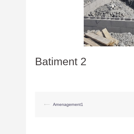
Batiment 2
Navigation
⟵
Amenagement1
d’article