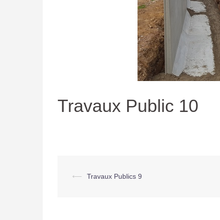
Travaux Public 10
Navigation
⟵
Travaux Publics 9
d’article