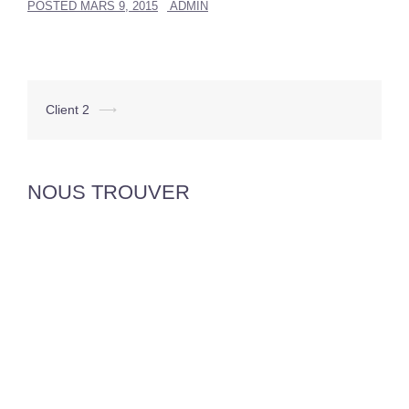
POSTED
MARS 9, 2015
ADMIN
Navigation
Client 2
⟶
d’article
NOUS TROUVER