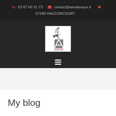
Aller
03 87 60 31 73
contact@amateriaux.fr
au
57280 HAUCONCOURT
contenu
My blog